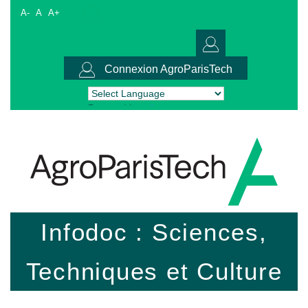
A-
A
A+
Connexion AgroParisTech
Powered by
Translate
Infodoc : Sciences,
Techniques et Culture