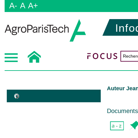
A-
A
A+
Info
Auteur Jea
Documents d