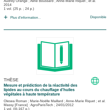
Audrey Orange
;
Aline Boussard
;
Anne-Marie Riquet
; et al.
2014
1 vol. (25 p. ; 24 p.)
Disponible
Plus d'information...
THÈSE
Mesure et prédiction de la réactivité des
lipides au cours du chauffage d'huiles
végétales à haute température
Olesea Roman
;
Marie-Noëlle Maillard
;
Anne-Marie Riquet
; et al.
Massy [France] : AgroParisTech
;
24/01/2012
1 vol. (III-167 p.)