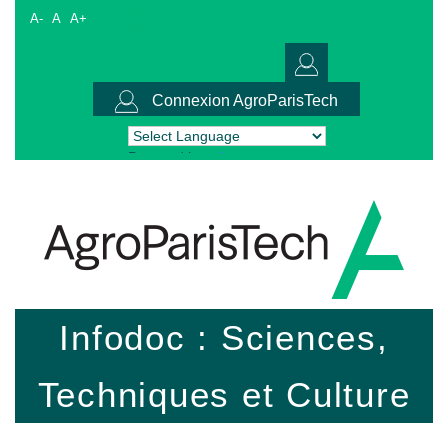
A-
A
A+
Connexion AgroParisTech
Powered by
Translate
Infodoc : Sciences,
Techniques et Culture