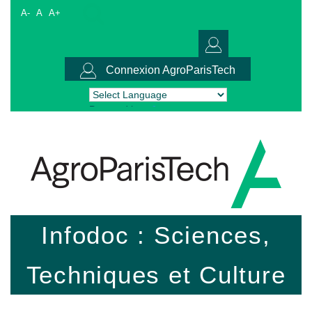
A-
A
A+
Connexion AgroParisTech
Powered by
Translate
Infodoc : Sciences,
Techniques et Culture