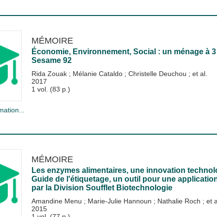
MÉMOIRE
Économie, Environnement, Social : un ménage à 3
Sesame 92
Rida Zouak
;
Mélanie Cataldo
;
Christelle Deuchou
; et al.
2017
1 vol. (83 p.)
mation...
MÉMOIRE
Les enzymes alimentaires, une innovation technol
Guide de l'étiquetage, un outil pour une applicati
par la Division Soufflet Biotechnologie
Amandine Menu
;
Marie-Julie Hannoun
;
Nathalie Roch
; et a
2015
1 vol. (77 p.)