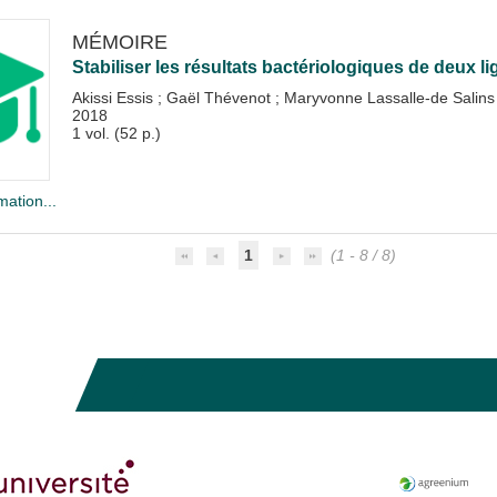
MÉMOIRE
Stabiliser les résultats bactériologiques de deux l
Akissi Essis
;
Gaël Thévenot
;
Maryvonne Lassalle-de Salin
2018
1 vol. (52 p.)
mation...
1
(1 - 8 / 8)