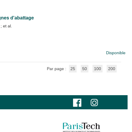
ignes d'abattage
s
; et al.
Disponible
Par page :
25
50
100
200