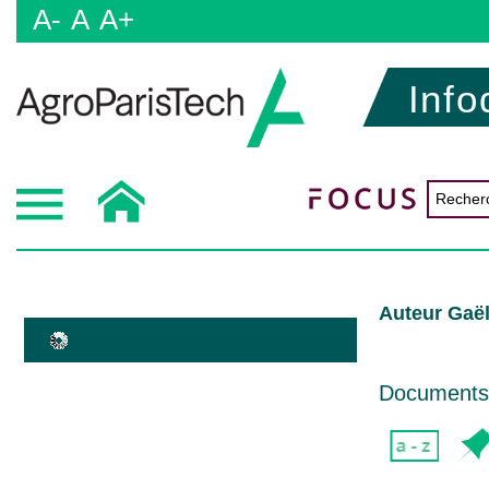
A-
A
A+
Info
Auteur Gaë
Documents d