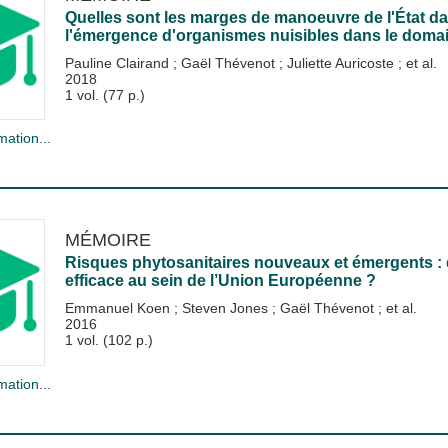
Quelles sont les marges de manoeuvre de l'État da
l'émergence d'organismes nuisibles dans le domai
Pauline Clairand
;
Gaël Thévenot
;
Juliette Auricoste
; et al.
2018
1 vol. (77 p.)
mation...
MÉMOIRE
Risques phytosanitaires nouveaux et émergents : 
efficace au sein de l’Union Européenne ?
Emmanuel Koen
;
Steven Jones
;
Gaël Thévenot
; et al.
2016
1 vol. (102 p.)
mation...