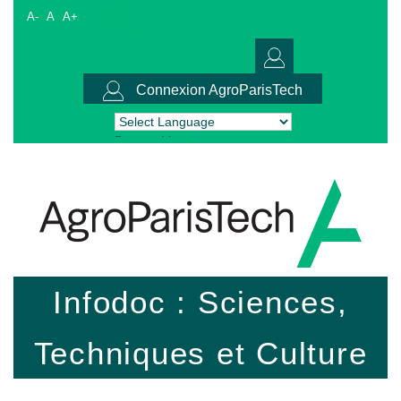
A-
A
A+
Connexion AgroParisTech
Powered by
Translate
Infodoc : Sciences,
Techniques et Culture