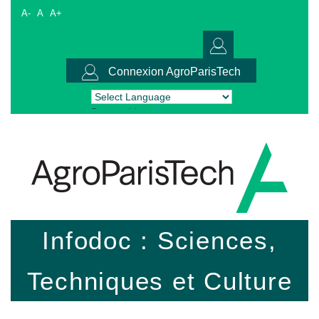
A-
A
A+
Connexion AgroParisTech
Powered by
Translate
Infodoc : Sciences,
Techniques et Culture