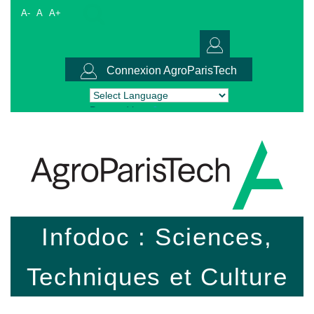
A-
A
A+
Connexion AgroParisTech
Powered by
Translate
Infodoc : Sciences,
Techniques et Culture