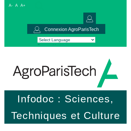
A-
A
A+
Connexion AgroParisTech
Powered by
Translate
Infodoc : Sciences,
Techniques et Culture