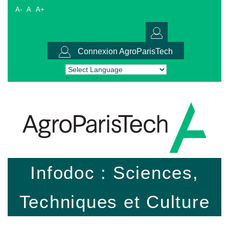
A-
A
A+
Connexion AgroParisTech
Powered by
Translate
Infodoc : Sciences,
Techniques et Culture