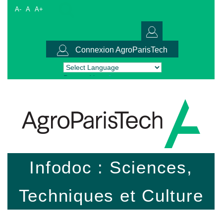
A-
A
A+
Connexion AgroParisTech
Powered by
Translate
Infodoc : Sciences,
Techniques et Culture