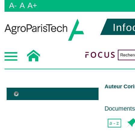
A-
A
A+
Info
Auteur Cori
Documents d