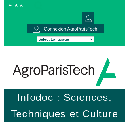
A-
A
A+
Connexion AgroParisTech
Powered by
Translate
Infodoc : Sciences,
Techniques et Culture