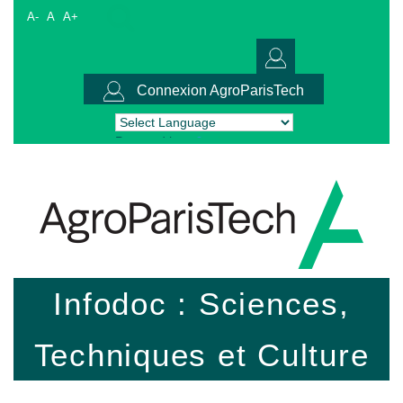
A-
A
A+
Connexion AgroParisTech
Powered by
Translate
Infodoc : Sciences,
Techniques et Culture