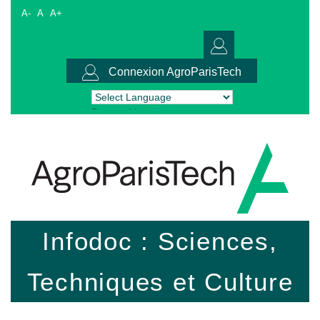
A-
A
A+
Connexion AgroParisTech
Powered by
Translate
Infodoc : Sciences,
Techniques et Culture