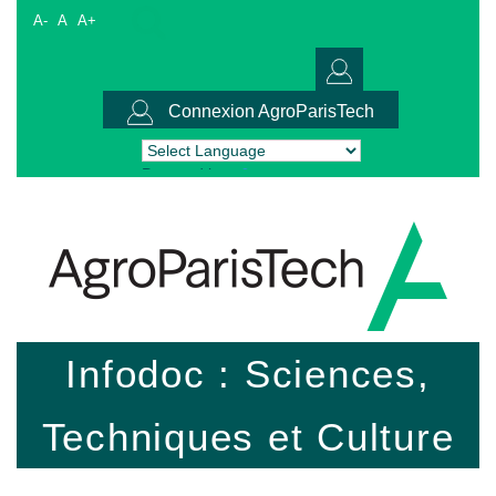
A-
A
A+
Connexion AgroParisTech
Powered by
Translate
Infodoc : Sciences,
Techniques et Culture