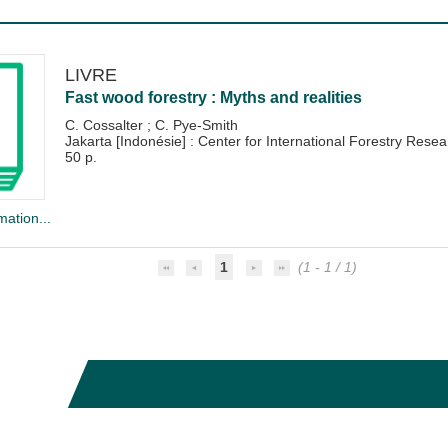
LIVRE
Fast wood forestry : Myths and realities
C. Cossalter
;
C. Pye-Smith
Jakarta [Indonésie] : Center for International Forestry Res
50 p.
mation...
1
(1 - 1 / 1)