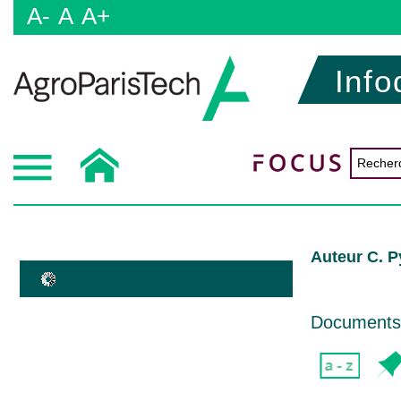
A-
A
A+
Info
Auteur C. P
Documents d