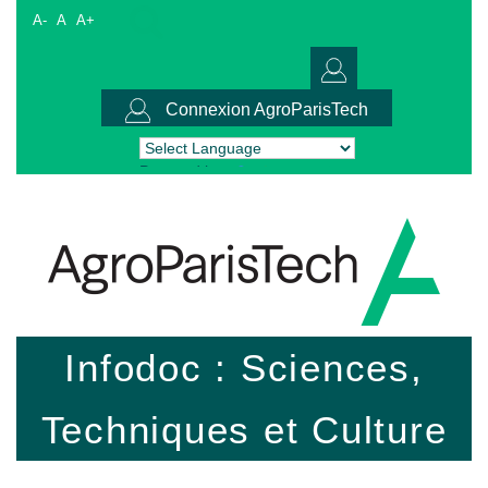
A-
A
A+
Connexion AgroParisTech
Powered by
Translate
Infodoc : Sciences,
Techniques et Culture