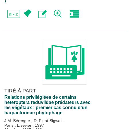
)
TIRÉ À PART
Relations privilégiées de certains
heteroptera reduviidae prédateurs avec
les végétaux : premier cas connu d'un
harpactorinae phytophage
J.M. Bérenger
;
D. Pluot-Sigwalt
Paris : Elsevier
;
1997