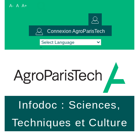
A-
A
A+
Connexion AgroParisTech
Powered by
Translate
Infodoc : Sciences,
Techniques et Culture