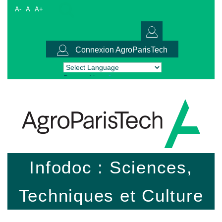
A-
A
A+
Connexion AgroParisTech
Powered by
Translate
Infodoc : Sciences,
Techniques et Culture