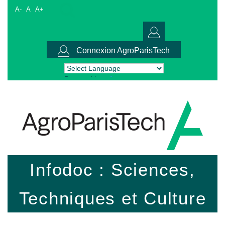
A-
A
A+
Connexion AgroParisTech
Powered by
Translate
Infodoc : Sciences,
Techniques et Culture