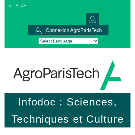
A-
A
A+
Connexion AgroParisTech
Powered by
Translate
Infodoc : Sciences,
Techniques et Culture