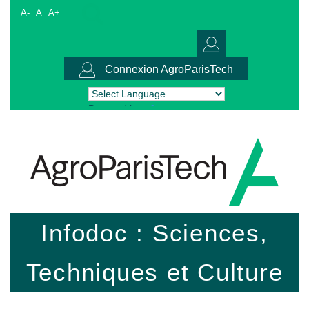
A-
A
A+
Connexion AgroParisTech
Powered by
Translate
Infodoc : Sciences,
Techniques et Culture