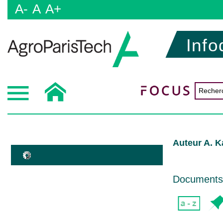
A-
A
A+
Info
Auteur A. 
Documents d