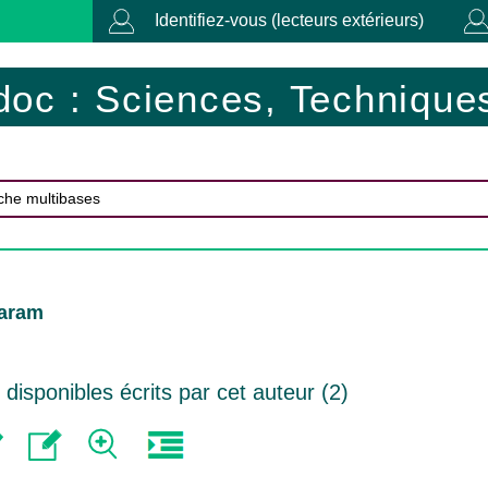
Identifiez-vous (lecteurs extérieurs)
doc : Sciences, Techniques
Karam
isponibles écrits par cet auteur (
2
)