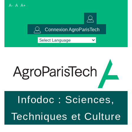
A-
A
A+
Connexion AgroParisTech
Powered by
Translate
Infodoc : Sciences,
Techniques et Culture