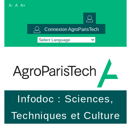
A-
A
A+
Connexion AgroParisTech
Powered by
Translate
Infodoc : Sciences,
Techniques et Culture