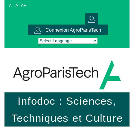
A-
A
A+
Connexion AgroParisTech
Powered by
Translate
Infodoc : Sciences,
Techniques et Culture