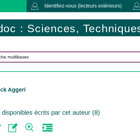
Identifiez-vous (lecteurs extérieurs)
doc : Sciences, Techniques
ck Aggeri
isponibles écrits par cet auteur (
8
)