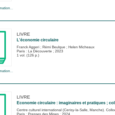
mation...
LIVRE
L'économie circulaire
Franck Aggeri
;
Rémi Beulque
;
Helen Micheaux
Paris : La Découverte
;
2023
1 vol. (126 p.)
mation...
LIVRE
Economie circulaire : imaginaires et pratiques ; co
Centre culturel international (Cerisy-la-Salle, Manche). Coll
Paris : Presses des Mines
;
2024