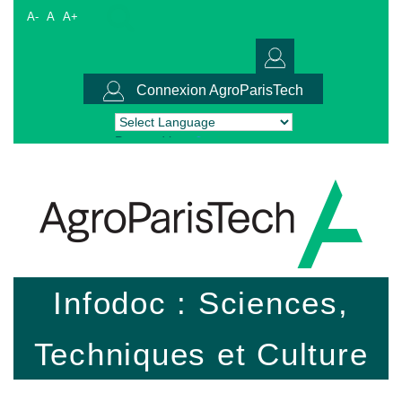
A-
A
A+
Connexion AgroParisTech
Powered by
Translate
Infodoc : Sciences,
Techniques et Culture