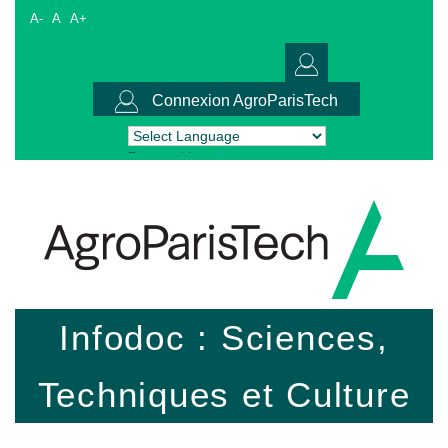
A-
A
A+
Connexion AgroParisTech
Powered by
Translate
Infodoc : Sciences,
Techniques et Culture