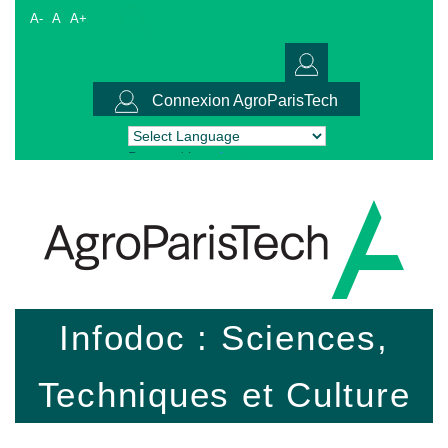
A-
A
A+
Connexion AgroParisTech
Powered by
Translate
Infodoc : Sciences,
Techniques et Culture