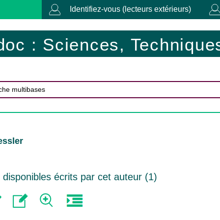
Identifiez-vous (lecteurs extérieurs)
doc : Sciences, Techniques
essler
isponibles écrits par cet auteur (
1
)