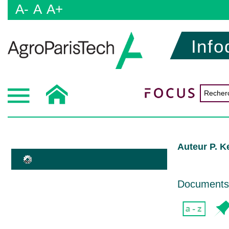
A-
A
A+
Info
Auteur P. K
Documents d