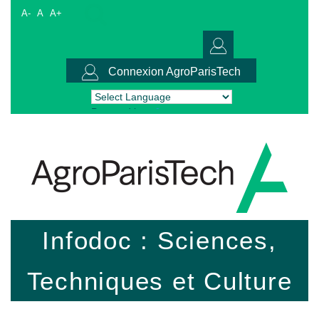
A-
A
A+
Connexion AgroParisTech
Powered by
Translate
Infodoc : Sciences,
Techniques et Culture