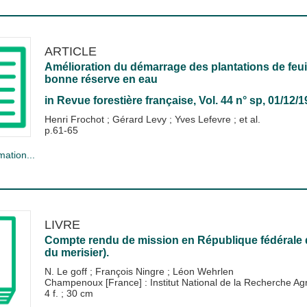
ARTICLE
Amélioration du démarrage des plantations de feuil
bonne réserve en eau
in
Revue forestière française
, Vol. 44 n° sp, 01/12/
Henri Frochot
;
Gérard Levy
;
Yves Lefevre
; et al.
p.61-65
mation...
LIVRE
Compte rendu de mission en République fédérale d'
du merisier).
N. Le goff
;
François Ningre
;
Léon Wehrlen
Champenoux [France] : Institut National de la Recherche 
4 f. ; 30 cm