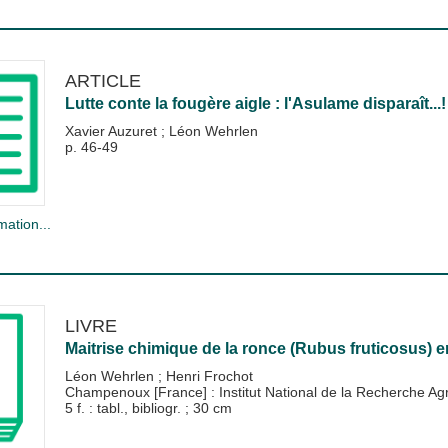
ARTICLE
Lutte conte la fougère aigle : l'Asulame disparaît...!
Xavier Auzuret
;
Léon Wehrlen
p. 46-49
mation...
LIVRE
Maitrise chimique de la ronce (Rubus fruticosus) en
Léon Wehrlen
;
Henri Frochot
Champenoux [France] : Institut National de la Recherche 
5 f. : tabl., bibliogr. ; 30 cm