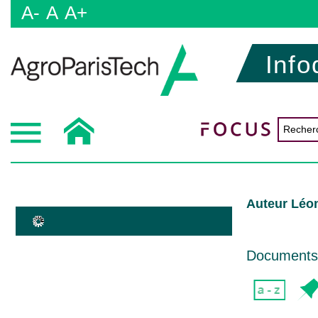
A-
A
A+
Info
Auteur Léo
Documents d