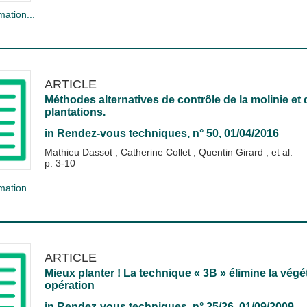
mation...
ARTICLE
Méthodes alternatives de contrôle de la molinie et 
plantations.
in
Rendez-vous techniques
, n° 50, 01/04/2016
Mathieu Dassot
;
Catherine Collet
;
Quentin Girard
; et al.
p. 3-10
mation...
ARTICLE
Mieux planter ! La technique « 3B » élimine la vég
opération
in
Rendez-vous techniques
, n° 25/26, 01/09/2009