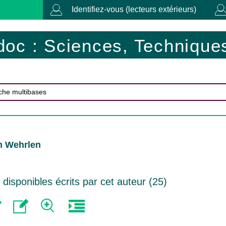
Identifiez-vous (lecteurs extérieurs)
doc : Sciences, Techniques
n Wehrlen
isponibles écrits par cet auteur (
25
)