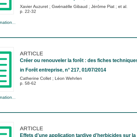
Xavier Auzuret
;
Gwénaëlle Gibaud
;
Jérôme Piat
; et al.
p. 22-32
mation...
ARTICLE
Créer ou renouveler la forêt : des fiches technique
in
Forêt entreprise
, n° 217, 01/07/2014
Catherine Collet
;
Léon Wehrlen
p. 58-62
mation...
ARTICLE
Effets d'une application tardive d'herbicides sur l