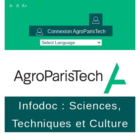
A-
A
A+
Connexion AgroParisTech
Powered by
Translate
Infodoc : Sciences,
Techniques et Culture