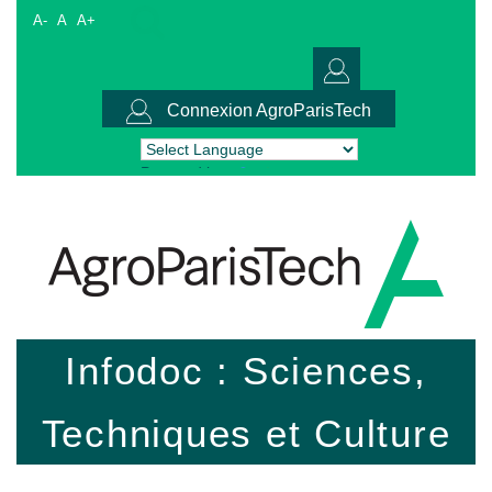
A-
A
A+
Connexion AgroParisTech
Powered by
Translate
Infodoc : Sciences,
Techniques et Culture