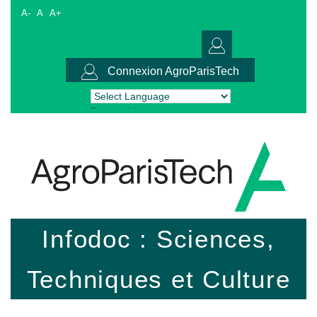
A-
A
A+
Connexion AgroParisTech
Powered by
Translate
Infodoc : Sciences,
Techniques et Culture